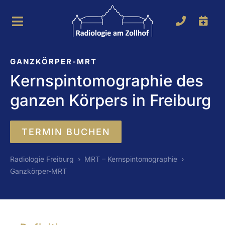
Zum
Inhalt
Toggle
springen
Navigation
MRT
GANZKÖRPER-MRT
Kernspintomographie des
CT
ganzen Körpers in Freiburg
Brustdiagnostik
Digitales Röntgen
TERMIN BUCHEN
Gesundheitsvorsorge
Radiologie Freiburg
›
MRT – Kernspintomographie
›
Ganzkörper-MRT
Team